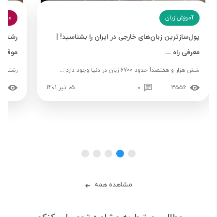
آموزش زبان
معرفی
پول‌سازترین زبان‌های خارجی در ایران را بشناسید! |
رشته زب
معرفی راه‌ ...
موقعی
شش هزار و هفتصد! حدود 6700 زبان در دنیا وجود دارد ...
رشته زب
3556
0
05 تیر 1401
19
مشاهده همه
➜