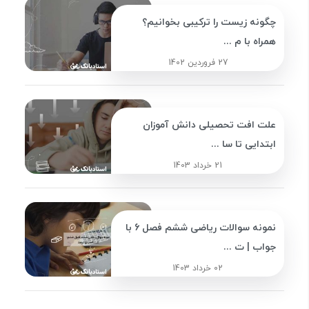
چگونه زیست را ترکیبی بخوانیم؟
همراه با م ...
27 فروردین 1402
علت افت تحصیلی دانش آموزان
ابتدایی تا سا ...
21 خرداد 1403
نمونه سوالات ریاضی ششم فصل 6 با
جواب | ت ...
02 خرداد 1403