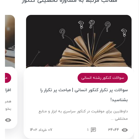
مطالب مرتبط به مشاوره تحصیلی کنکور
سوالات کنکور رشته انسانی
مشاو
سوالات پر تکرار کنکور انسانی | مباحث پر تکرار را
افزایش 
بشناسید!
همیشه 
بخواهید.
داوطلبین برای موفقیت در کنکور سراسری به ابزار و منابع
مختلفی ...
61
34044
1
07 خرداد 1402