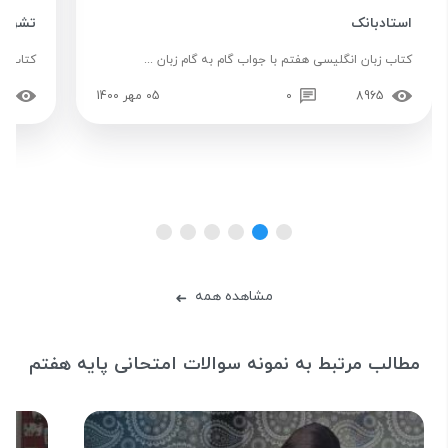
استادبانک
تشریح
کتاب زبان انگلیسی هفتم با جواب گام به گام زبان ...
کتاب عل
8965
0
05 مهر 1400
61
مشاهده همه
➜
مطالب مرتبط به نمونه سوالات امتحانی پایه هفتم