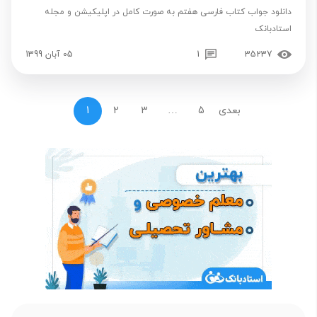
دانلود جواب کتاب فارسی هفتم به صورت کامل در اپلیکیشن و مجله
استادبانک
35237
1
05 آبان 1399
بعدی
5
…
3
2
1