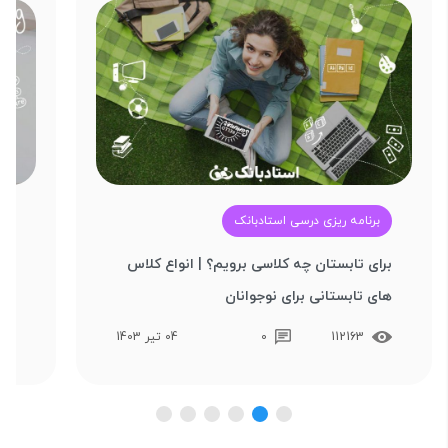
برنامه ریزی درسی استادبانک
آ
برای تابستان چه کلاسی برویم؟ | انواع کلاس‌
بهت
های تابستانی برای نوجوانان
تکن
112163
0
04 تیر 1403