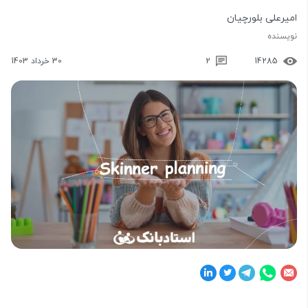
امیرعلی بلورچیان
نویسنده
14285
2
30 خرداد 1403