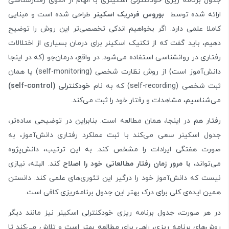
جدول برنامه ریزی خودکنترلی اسکینری با الهام از الگوی رفتارشناسی
ارائه شده توسط
بوروس فردریک اسکینر
طراحی شده است و مبنایی
کاملا علمی دارد. اگر بخواهیم اندکی تخصصی‌تر این روش را توضیح
دهیم، باید گفت که از تکنیک اسکینر برای درمان بسیاری از اختلالات
رفتاری در روانشناسی استفاده می‌شود. در واقع، درمان‌جو (که در اینجا
دانش‌آموز است) از روش نظارت شخصی (self-monitoring) یا همان
ثبت شخصی (self-recording) که به نام
خودكنترلی (self-control)
می‌شناسیم، مشاهدات و رفتار خود را ثبت می‌کند.
رفتار هم در اینجا، همان مطالعه است. بنابراین در توضیحی ساده‌تر،
جدول اسکینر سعی می‌کند با ثبت عملکرد رفتاری دانش‌آموز، به
صورت هفتگی ایرادات را مشخص کند. به این ترتیب، دانش‌پژوه
می‌تواند،
با مرور زمان رفتار مطالعاتی خود را اصلاح
کند. البته، نیازی
نیست که دانش‌آموز خود را درگیر این تئوری‌های علمی کند. دانستن
همین ایده‌ی کلی برای درک بهتر این جدول برنامه‌ریزی کافی است.
در هر صورت، جدول برنامه ریزی خودکنترلی اسکینر نیز مانند دیگر
روش‌های برنامه ریزی، راهی برای مطالعه بهتر است و تلاش می‌کند تا