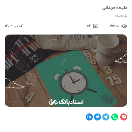
ملیحه فراهانی
نویسنده
19708
24
04 تیر 1403