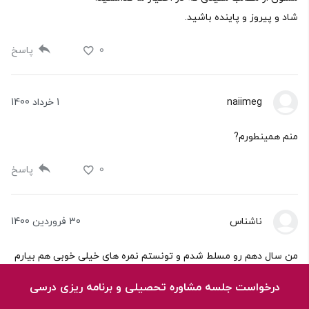
شاد و پیروز و پاینده باشید.
0
پاسخ
naiimeg
1 خرداد 1400
منم همینطورم?
0
پاسخ
ناشناس
30 فروردین 1400
من سال دهم رو مسلط شدم و تونستم نمره های خیلی خوبی هم بیارم
ولی سال یازدهم یعنی امسال دیگه اصلا نتونستم چیزی یاد بگیرم و
درخواست جلسه مشاوره تحصیلی و برنامه ریزی درسی
انگیزه برای خوندنشون نداشتم با توجه به وجود کرونا و انلاین