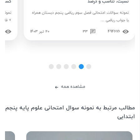
نسبت، تناسب و درصد
کسرها
نمونه سوالات امتحانی فصل سوم ریاضی پنجم دبستان همراه
نمونه س
با جواب ریاضی ...
+ فایل Pdf
494676
33
20 تیر 1403
26
مشاهده همه
➜
مطالب مرتبط به نمونه سوال امتحانی علوم پایه پنجم
ابتدایی