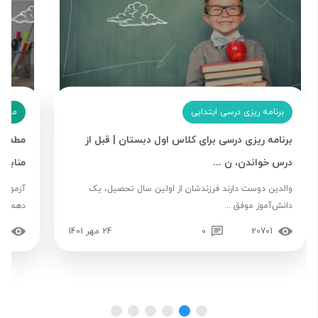
برنامه ریزی درسی ابتدایی
مشاو
برنامه ریزی درسی برای کلاس اول دبستان | قبل از
مطمئن 
درس خواندن، ن ...
منابع م
والدین دوست دارند فرزندشان از اولین سال تحصیل، یک
آزمون م
دانش‌آموز موفق ...
دهم ...
20701
0
24 مهر 1401
97