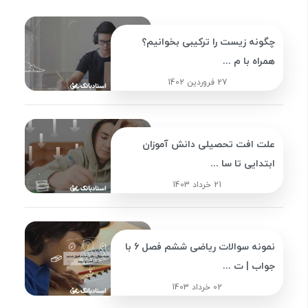
چگونه زیست را ترکیبی بخوانیم؟
همراه با م ...
27 فروردین 1402
علت افت تحصیلی دانش آموزان
ابتدایی تا سا ...
21 خرداد 1403
نمونه سوالات ریاضی ششم فصل 6 با
جواب | ت ...
02 خرداد 1403