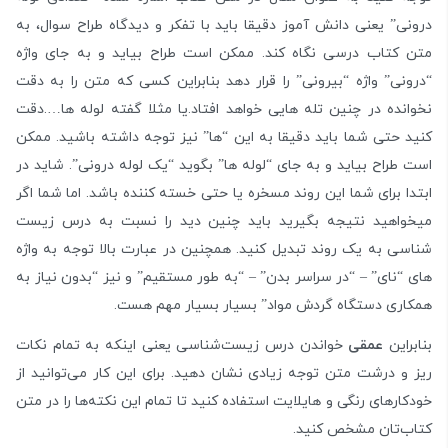
درونی” یعنی دانش آموز دقیقا باید با تفکر و دیدگاه طراح سوال، به
متن کتاب درسی نگاه کند. ممکن است طراح بیاید و به جای واژه
“درونی” واژه “بیرونی” را قرار دهد بنابراین کسی که متن را به دقت
نخوانده در چنین تله هایی خواهد افتاد.یا مثلا گفته لوله ها….دقت
کنید حتی شما باید دقیقا به این “ها” نیز توجه داشته باشید. ممکن
است طراح بیاید و به جای “لوله ها” بگوید “یک لوله درونی”. شاید در
ابتدا برای شما این روند مسخره یا حتی خسته کننده باشد. اما شما اگر
میخواهید نتیجه بگیرید باید چنین دید را نسبت به درس زیست
شناسی به یک روند تبدیل کنید. همچنین در عبارت بالا توجه به واژه
های “نای” – “در سراسر بدن” – “به طور مستقیم” و نیز “بدون نیاز به
همکاری دستگاه گردش مواد” بسیار بسیار مهم هست.
بنابراین
عمقی
خواندن درس زیست‌شناسی یعنی اینکه به تمام نکات
ریز و درشت متن توجه زیادی نشان دهید. برای این کار می‌توانید از
خودکارهای رنگی و هایلایت استفاده کنید تا تمام این نکته‌ها را در متن
کتاب‌تان مشخص کنید.