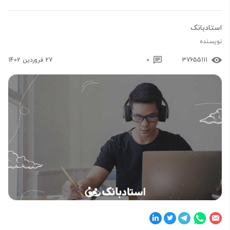
استادبانک
نویسنده
37655111
0
27 فروردین 1402