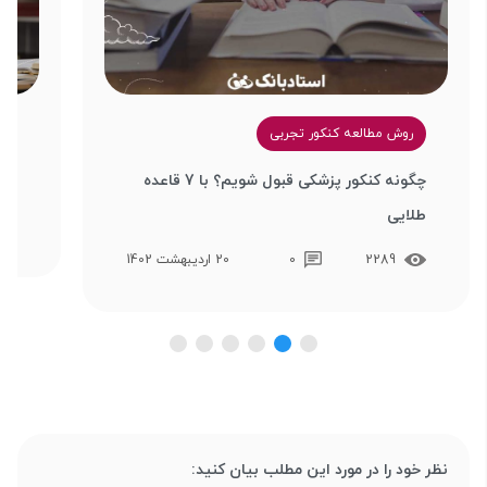
روش مطالعه کنکور تجربی
ب
چگونه کنکور پزشکی قبول شویم؟ با 7 قاعده
روش
طلایی
2289
0
20 اردیبهشت 1402
نظر خود را در مورد این مطلب بیان کنید: