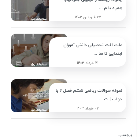
همراه با م ...
27 فروردین 1402
علت افت تحصیلی دانش آموزان
ابتدایی تا سا ...
21 خرداد 1403
نمونه سوالات ریاضی ششم فصل 6 با
جواب | ت ...
02 خرداد 1403
برچسب: