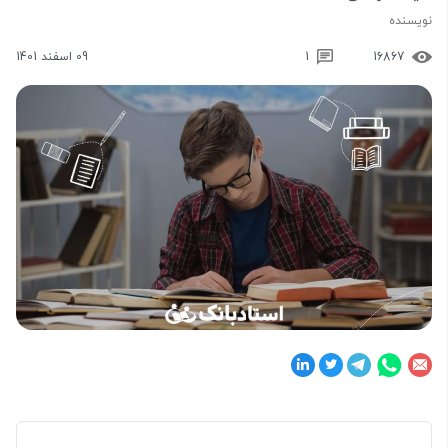
نویسنده
16867
1
09 اسفند 1401