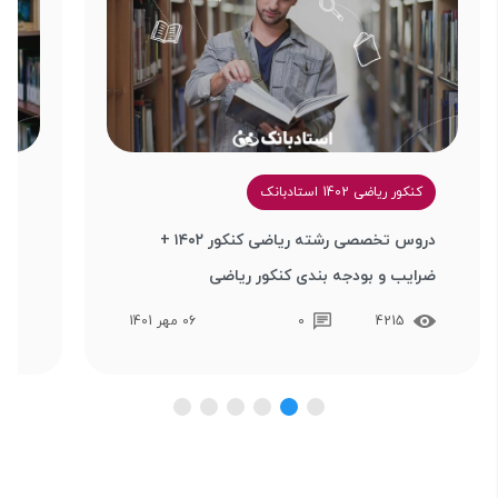
کنکور ریاضی 1402 استادبانک
کن
دروس تخصصی رشته ریاضی کنکور ۱۴۰۲ +
ضرایب و بودجه بندی کنکور ریاضی
ضرا
4215
0
06 مهر 1401