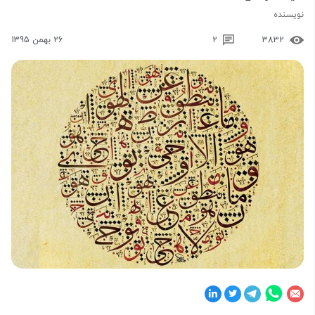
نویسنده
3832
2
26 بهمن 1395