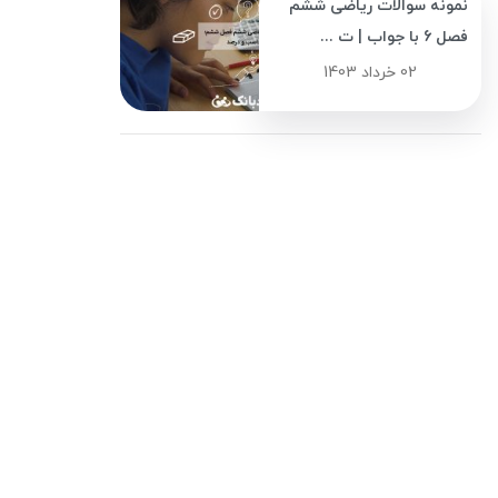
نمونه سوالات ریاضی ششم
فصل 6 با جواب | ت ...
02 خرداد 1403