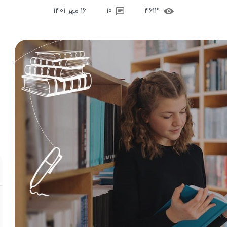
4613
10
16 مهر 1401