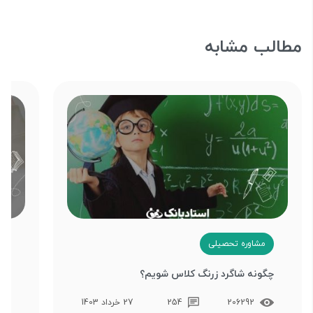
مطالب مشابه
مشاوره تحصیلی
م
چگونه شاگرد زرنگ کلاس شویم؟
علت
سال
206292
254
27 خرداد 1403