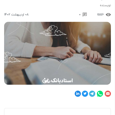
نویسنده
1556
0
08 اردیبهشت 1402