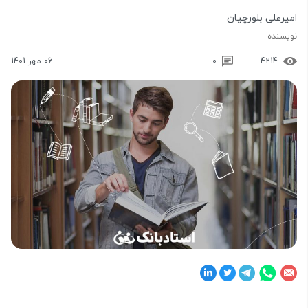
امیرعلی بلورچیان
نویسنده
4214
0
06 مهر 1401