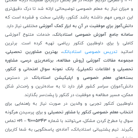
1402 را معرفی کردیم. البته، در هر بخش درباره‌ی اهمیت، درجه سختی
و میزان نیاز به معلم خصوصی توضیحاتی ارائه شد تا درک دقیق‌تری
این دروس مهم داشته باشد. کنکور، رقابتی سخت و فشرده است که
دانش‌آموز برای موفقیت در آن به ابزار کمک آموزشی
مختلفی نیاز دارد.
سامانه جامع آموزش خصوصی استادبانک
، خدمات متنوع آموزشی
کاملی را برای داوطلبین کنکور ریاضی تهیه‌ کرده است. برترین
اساتید
تدریس خصوصی استادبانک
،
بهترین مشاورین تحصیلی،
مجموعه مقالات آموزشی (روش مطالعه، برنامه‌ریزی درسی، مشاوره
تحصیلی و اطلاعات تکمیلی)، بانک نمونه سوال امتحانی و کنکور،
بسته‌های معلم خصوصی و اپلیکیشن استادبانک
در دسترس
دانش‌آموزان سراسر کشور قرار دارد تا به ساده‌ترین و راحت‌تر شکل
ممکن، مسیر مطالعه و موفقیت در کنکور را پشت‌سر بگذارند.
داوطلبین کنکور تجربی و والدین در صورت نیاز به راهنمایی برای
انتخاب معلم خصوصی کنکور یا مشاور تحصیلی
و برای پرسیدن هرگونه
سوال یا مطرح کردن مشکل، می‌توانند با شماره
91005343
–
021
تماس
بگیرند. تیم پشتیبانی استادبانک، آماده‌ی پاسخگویی به شما کاربران