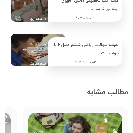
علت افت تحصیلی دانش آموزان
ابتدایی تا سا ...
21 خرداد 1403
نمونه سوالات ریاضی ششم فصل 6 با
جواب | ت ...
02 خرداد 1403
مطالب مشابه