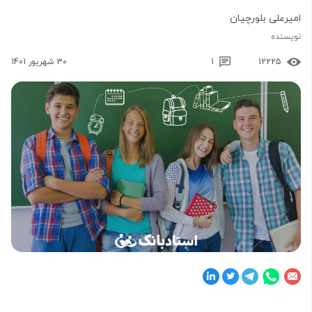
امیرعلی بلورچیان
نویسنده
12225
1
30 شهریور 1401