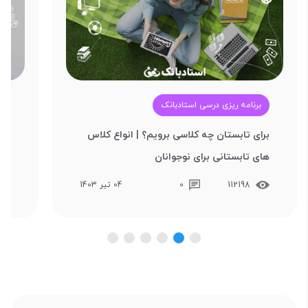
برنامه ریزی درسی استادبانک
آ
برای تابستان چه کلاسی برویم؟ | انواع کلاس‌
بهت
های تابستانی برای نوجوانان
تکن
112198
0
04 تیر 1403