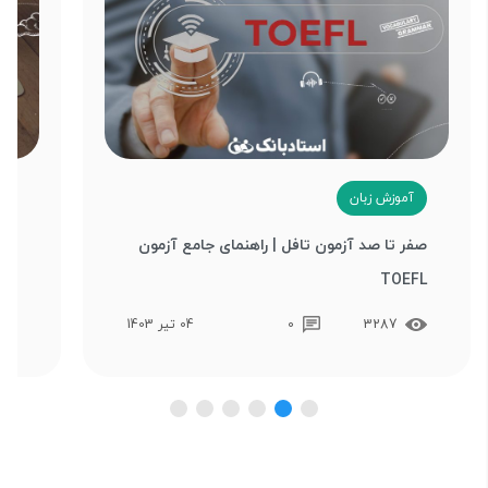
آموزش زبان
ب
صفر تا صد آزمون تافل | راهنمای جامع آزمون
چگو
TOEFL
درس
3287
0
04 تیر 1403