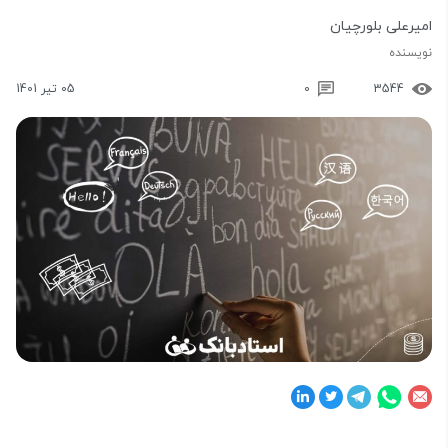
امیرعلی بلورچیان
نویسنده
3544
0
05 تیر 1401