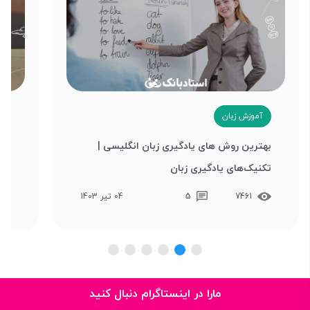
آموزش زبان
آ
بهترین روش های یادگیری زبان انگلیسی |
تکنیک‌های یادگیری زبان
ترف
7461
5
04 تیر 1403
مارا در اینستاگرام دنبال کنید