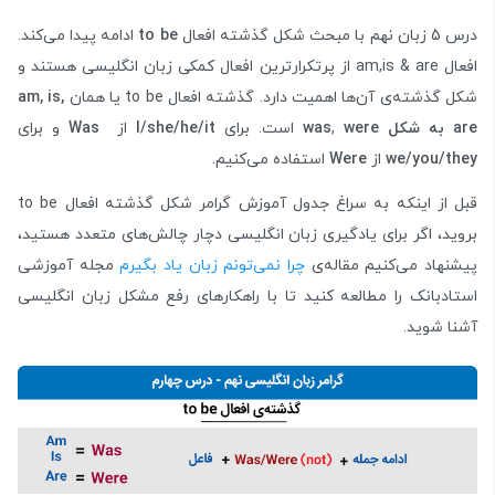
درس 5 زبان نهم با مبحث شکل گذشته افعال
to be
ادامه پیدا می‌کند.
افعال am,is & are از پرتکرارترین افعال کمکی زبان انگلیسی هستند و
شکل گذشته‌ی آن‌ها اهمیت دارد. گذشته افعال to be یا همان
am, is,
are
به شکل
were
,
was
است. برای
I/she/he/it
از
Was
و برای
we/you/they
از
Were
استفاده می‌کنیم.
قبل از اینکه به سراغ جدول آموزش گرامر شکل گذشته افعال to be
بروید، اگر برای یادگیری زبان انگلیسی دچار چالش‌های متعدد هستید،
پیشنهاد می‌کنیم مقاله‌ی
چرا نمی‌تونم زبان یاد بگیرم
مجله آموزشی
استادبانک را مطالعه کنید تا با راهکارهای رفع مشکل زبان انگلیسی
آشنا شوید.