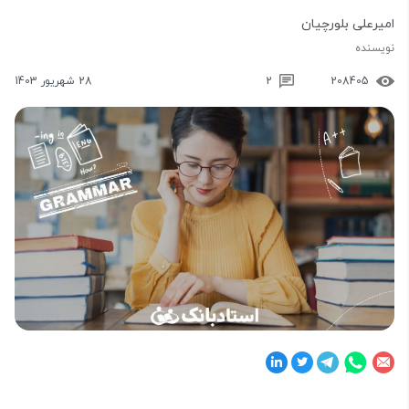
امیرعلی بلورچیان
نویسنده
208405
2
28 شهریور 1403