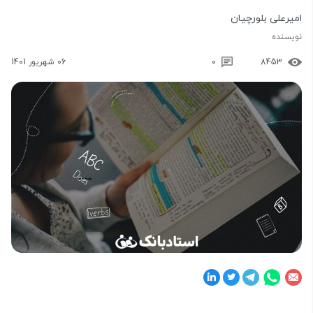
امیرعلی بلورچیان
نویسنده
8453
0
06 شهریور 1401