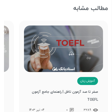
مطالب مشابه
آموزش زبان
آ
صفر تا صد آزمون تافل | راهنمای جامع آزمون
بهت
TOEFL
تکن
3289
0
04 تیر 1403