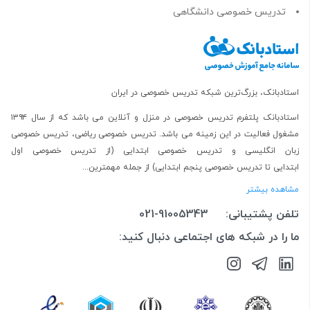
تدریس خصوصی دانشگاهی
استادبانک، بزرگ‌ترین شبکه تدریس خصوصی در ایران
استادبانک پلتفرم
تدریس خصوصی در منزل و آنلاین
می باشد که از سال ۱۳۹۴
مشغول فعالیت در این زمینه می باشد.
تدریس خصوصی ریاضی
،
تدریس خصوصی
زبان انگلیسی
و
تدریس خصوصی ابتدایی
(از
تدریس خصوصی اول
ابتدایی
تا
تدریس خصوصی پنجم ابتدایی
) از جمله مهمترین...
مشاهده بیشتر
تلفن پشتیبانی:
021-91005343
ما را در شبکه های اجتماعی دنبال کنید: