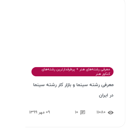
معرفی رشته‌های هنر + پرطرفدارترین رشته‌های
معر
کنکور هنر
کنکو
معرفی رشته سینما و بازار کار رشته سینما
معرف
در ایران
رشته
11080
10
09 مهر 1399
2