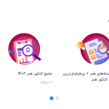
ه‌های هنر + پرطرفدارترین
منابع کنکور هنر 1402
کنکور هنر
2 مقاله