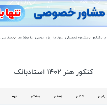
م
کنکور
مشاوره تحصیلی
برنامه ریزی درسی
آموزش‌ها
دسترسی 
کنکور هنر 1402 استادبانک
پنجم
ششم
هفتم
هشتم
نهم