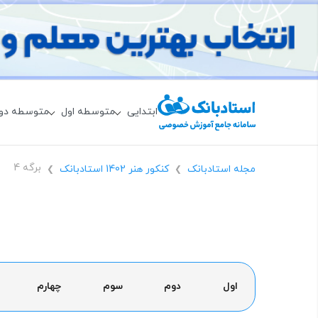
ابتدایی
متوسطه اول
متوسطه دو
برگه 4
مجله استادبانک
کنکور هنر 1402 استادبانک
❯
❯
اول
دوم
سوم
چهارم