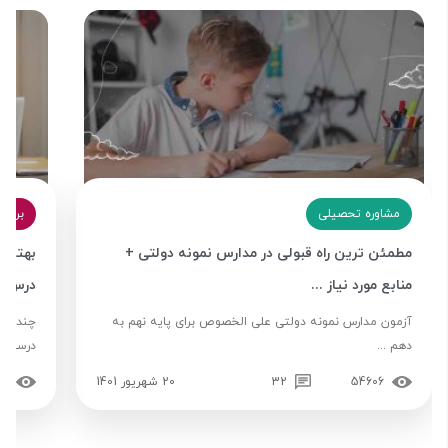
مشاوره تحصیلی
برنامه‌ 
مطمئن ترین راه قبولی در مدارس نمونه دولتی +
بهترین
منابع مورد نیاز ...
درس ب
آزمون مدارس نمونه دولتی علی الخصوص برای پایه نهم به
چند ساع
دهم ...
درسی چگ
54606
32
20 شهریور 1401
32