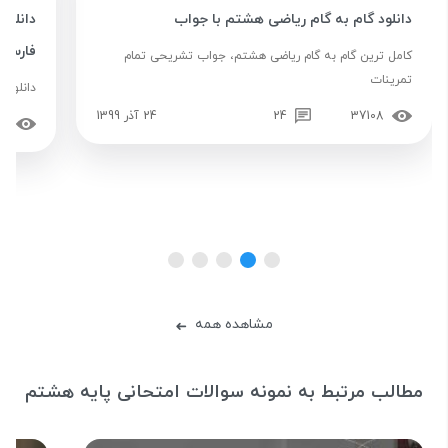
دانلود گام به گام ریاضی هشتم با جواب
دانلود
فارسی
کامل ترین گام به گام ریاضی هشتم، جواب تشریحی تمام
تمرینات
دانلود pdf کتاب فارسی هشتم با جواب در استادبانک گام ...
37108
24
24 آذر 1399
33
مشاهده همه
➜
مطالب مرتبط به نمونه سوالات امتحانی پایه هشتم