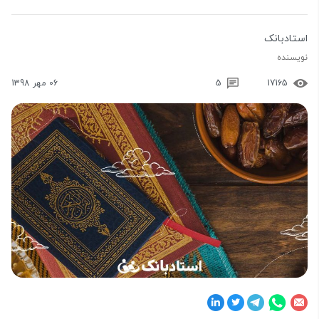
استادبانک
نویسنده
17165
5
06 مهر 1398