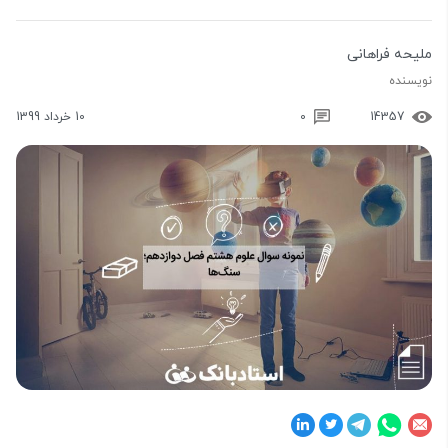
ملیحه فراهانی
نویسنده
14357
0
10 خرداد 1399