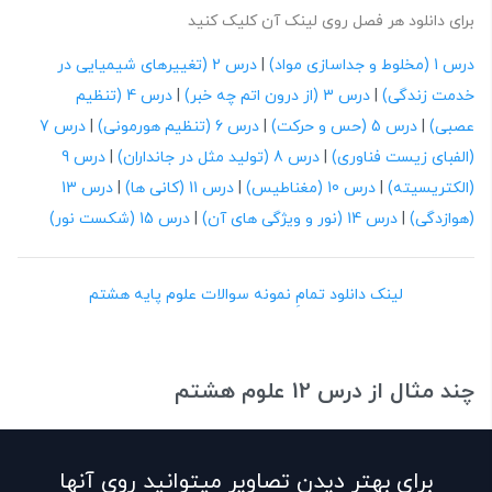
برای دانلود هر فصل روی لینک آن کلیک کنید
درس 1 (مخلوط و جداسازی مواد)
|
درس 2 (تغییرهای شیمیایی در
خدمت زندگی)
|
درس 3 (از درون اتم چه خبر)
|
درس 4 (تنظیم
عصبی)
|
درس 5 (حس و حرکت)
|
درس 6 (تنظیم هورمونی)
|
درس 7
(الفبای زیست فناوری)
|
درس 8 (تولید مثل در جانداران)
|
درس 9
(الکتریسیته)
|
درس 10 (مغناطیس)
|
درس 11 (کانی ها)
|
درس 13
(هوازدگی)
|
درس 14 (نور و ویژگی های آن)
|
درس 15 (شکست نور)
لینک دانلود تمامِ نمونه سوالات علوم پایه هشتم
چند مثال از درس 12 علوم هشتم
برای بهتر دیدن تصاویر میتوانید روی آنها