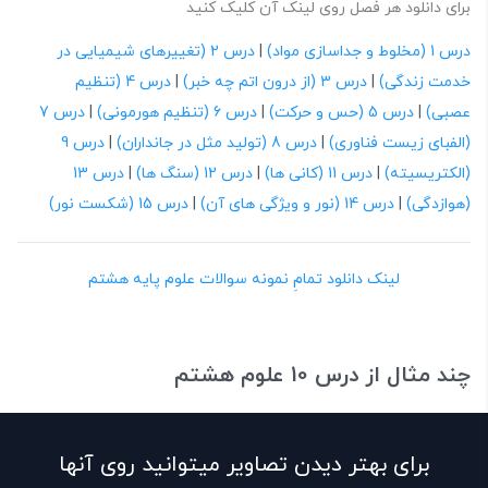
برای دانلود هر فصل روی لینک آن کلیک کنید
درس 1 (مخلوط و جداسازی مواد)
|
درس 2 (تغییرهای شیمیایی در
خدمت زندگی)
|
درس 3 (از درون اتم چه خبر)
|
درس 4 (تنظیم
عصبی)
|
درس 5 (حس و حرکت)
|
درس 6 (تنظیم هورمونی)
|
درس 7
(الفبای زیست فناوری)
|
درس 8 (تولید مثل در جانداران)
|
درس 9
(الکتریسیته)
|
درس 11 (کانی ها)
|
درس 12 (سنگ ها)
|
درس 13
(هوازدگی)
|
درس 14 (نور و ویژگی های آن)
|
درس 15 (شکست نور)
لینک دانلود تمامِ نمونه سوالات علوم پایه هشتم
چند مثال از درس 10 علوم هشتم
برای بهتر دیدن تصاویر میتوانید روی آنها