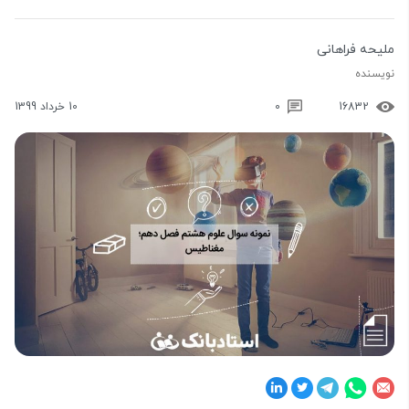
ملیحه فراهانی
نویسنده
16832
0
10 خرداد 1399