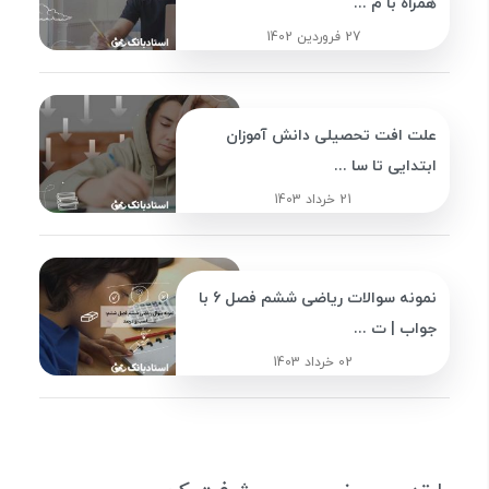
همراه با م ...
27 فروردین 1402
علت افت تحصیلی دانش آموزان
ابتدایی تا سا ...
21 خرداد 1403
نمونه سوالات ریاضی ششم فصل 6 با
جواب | ت ...
02 خرداد 1403