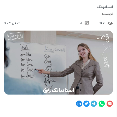
استادبانک
نویسنده
7461
5
04 تیر 1403