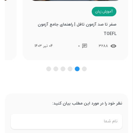
آموزش زبان
ب
صفر تا صد آزمون تافل | راهنمای جامع آزمون
چگو
TOEFL
درس
3288
0
04 تیر 1403
نظر خود را در مورد این مطلب بیان کنید: