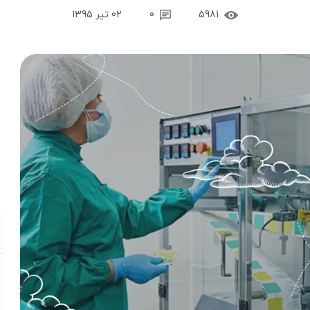
5981
0
02 تیر 1395