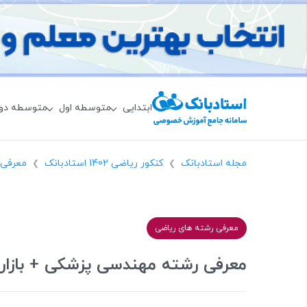
ابتدایی
متوسطه اول
متوسطه دو
مجله استادبانک
کنکور ریاضی 1402 استادبانک
معرفی 
❯
❯
معرفی رشته های ریاضی
معرفی رشته مهندسی پزشکی + بازار