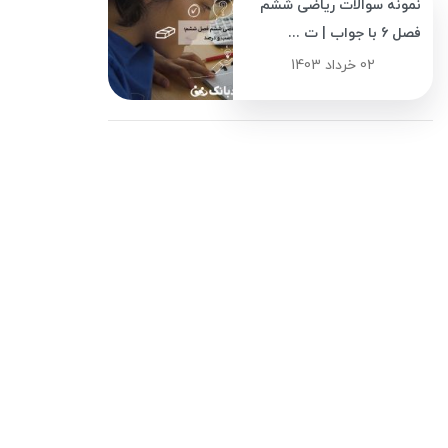
نمونه سوالات ریاضی ششم
فصل 6 با جواب | ت ...
02 خرداد 1403