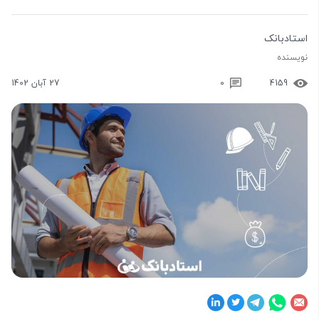
استادبانک
نویسنده
4159
0
27 آبان 1402