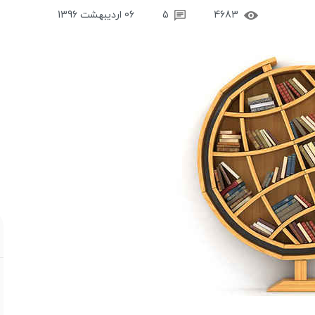
4683
5
06 اردیبهشت 1396