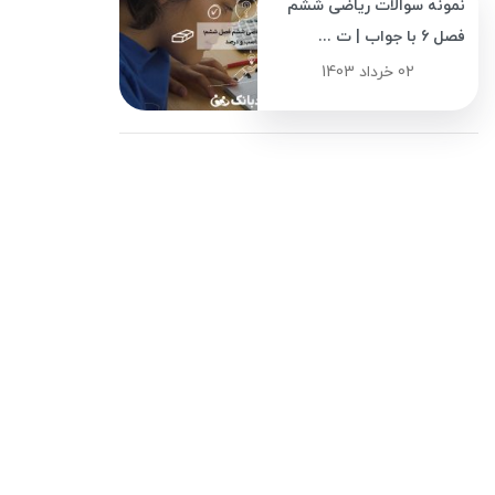
نمونه سوالات ریاضی ششم
فصل 6 با جواب | ت ...
02 خرداد 1403