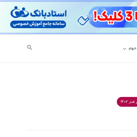
مهم
ر 1402