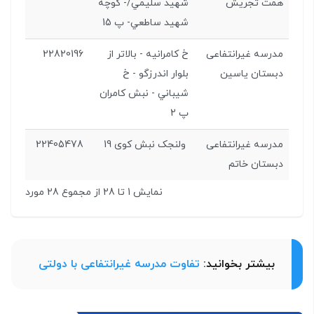
همت تجریش
شهید سليمي/- کوچه
شهید ساطعي- پ 15
مدرسه غیرانتفاعی
خ کامرانيه - بالاتر از
22820196
دبستان یاسین
بلوار اندرزگو - خ
شيباني - نبش کامران
پ 2
مدرسه غیرانتفاعی
ولنجک نبش کوی 19
22405478
دبستان خاتم
نمایش 1 تا 28 از مجموع 28 مورد
بیشتر بخوانید:
تفاوت مدرسه غیرانتفاعی با دولتی