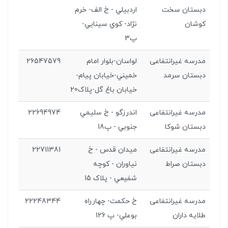
دبستان سخت
اردبيلي - خ الف- خرم
کوشان
نژاد- كوي سينايي-
پ3
مدرسه غیرانتفاعی
لواسان-بلوار امام
26547579
دبستان سرمد
خميني-خيابان پيام-
خيابان باغ گل-پلاک20
مدرسه غیرانتفاعی
اندرزگو - خ سليمي
22694974
دبستان شوکا
جنوبي - پ18
مدرسه غیرانتفاعی
میدان قدس - خ
22711381
دبستان صراط
نياوران - کوچه
شفيعي - پلاک 15
مدرسه غیرانتفاعی
خ حكمت- چهارراه
22248344
طلایه داران
بوعلي- پ 126