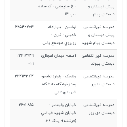
پیش دبستان و
- خ سليماني - ک ساده
دبستان پیام
- پ 14
مدرسه غیرانتفاعی
لواسان - بلوارامام
26542203
پیش دبستان و
خميني - ناران -
دبستان پیام شهید
روبروي مجتمع ياس
مدرسه غیر انتفاعی
آصف- میدان اعجازی
22417949
دبستان پیوند
021
مدرسه غیرانتفاعی
ولنجک - بلواردانشجو-
22413344
دبستان تدبیر
بعدازخوابگاه دانشگاه
شهيدبهشتي
مدرسه غیرانتفاعی
خيابان وليعصر -
22011815
دبستان دی روز
خيابان شهيد فياضي
(فرشته)- پلاک 136