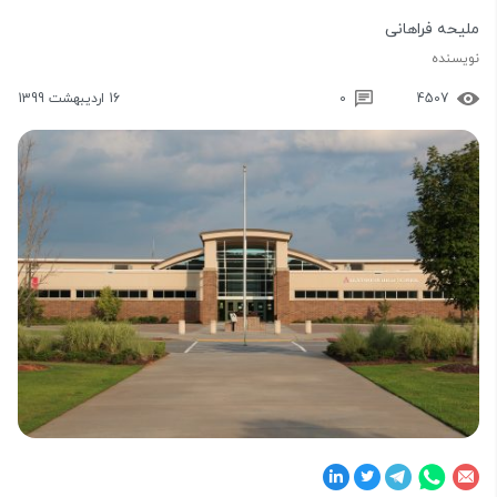
ملیحه فراهانی
نویسنده
4507
0
16 اردیبهشت 1399