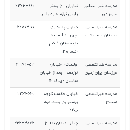
مدرسه غیر انتفاعی
نياوران - خ باهنر-
22733660
طلوع مهر
پايين ترازسه راه ياسر
مدرسه غیرانتفاعی
خيابان پاسداران
22803100
دبستان علم و ادب
-چهارراه فرمانيه -
نارنجستان ششم
-شماره 12
مدرسه غیرانتفاعی
ولنجک- خيابان
22174053
فرزندان ایران زمین
نوزدهم - بعد از خيابان
ساسان - پلاک 12
مدرسه غیرانتفاعی
خيابان حکمت کوچه
22690620
مصباح
پرستو بن بست دوم
پ22
مدرسه غیرانتفاعی
چيذر- میدان ندا- خ
22234872