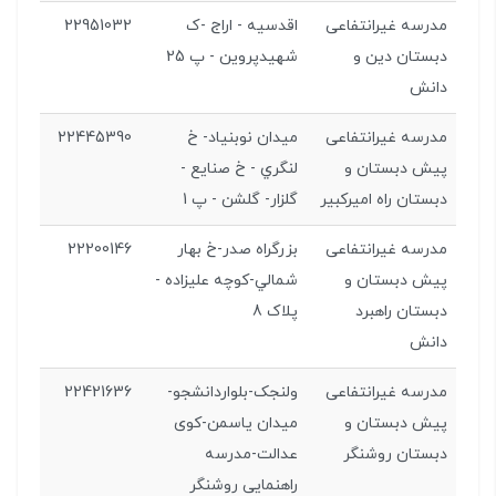
مدرسه غیرانتفاعی
اقدسيه - اراج -ک
22951032
دبستان دین و
شهيدپروين - پ 25
دانش
مدرسه غیرانتفاعی
ميدان نوبنياد- خ
22445390
پیش دبستان و
لنگري - خ صنايع -
دبستان راه امیرکبیر
گلزار- گلشن - پ 1
مدرسه غیرانتفاعی
بزرگراه صدر-خ بهار
22200146
پیش دبستان و
شمالي-کوچه عليزاده -
دبستان راهبرد
پلاک 8
دانش
مدرسه غیرانتفاعی
ولنجک-بلواردانشجو-
22421636
پیش دبستان و
میدان یاسمن-کوی
دبستان روشنگر
عدالت-مدرسه
راهنمایی روشنگر