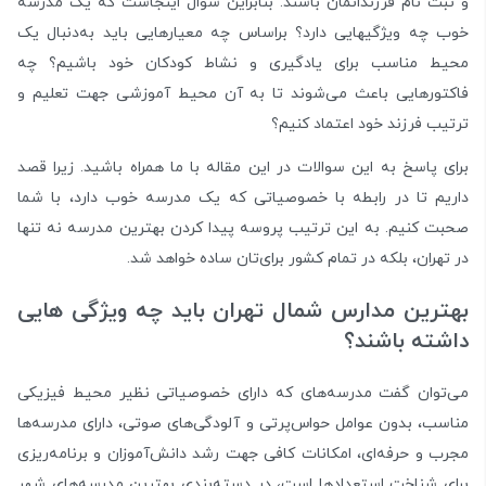
و ثبت­ نام فرزندان­مان باشند. بنابراین سوال اینجاست که یک مدرسه
خوب چه ویژگی­هایی دارد؟ براساس چه معیارهایی باید به‌­دنبال یک
محیط مناسب برای یادگیری و نشاط کودکان خود باشیم؟ چه
فاکتورهایی باعث می­‌شوند تا به آن محیط آموزشی جهت تعلیم ­و
ترتیب فرزند خود اعتماد کنیم؟
برای پاسخ به این سوالات در این مقاله با ما همراه باشید. زیرا قصد
داریم تا در رابطه با خصوصیاتی که یک مدرسه خوب دارد، با شما
صحبت کنیم. به این ترتیب پروسه پیدا کردن بهترین مدرسه نه تنها
در تهران، بلکه در تمام کشور برای‌تان ساده خواهد شد.
بهترین مدارس شمال تهران باید چه ویژگی هایی
داشته باشند؟
می­‌توان گفت مدرسه­‌های که دارای خصوصیاتی نظیر محیط فیزیکی
مناسب، بدون عوامل حواس­‌پرتی و آلودگی­‌های صوتی، دارای مدرس­ه‌ها
مجرب و حرفه‌­ای، امکانات کافی جهت رشد دانش‌­آموزان و برنامه‌­ریزی
برای شناخت استعدادها است، در دسته‌­بندی بهترین مدرسه­‌های شهر