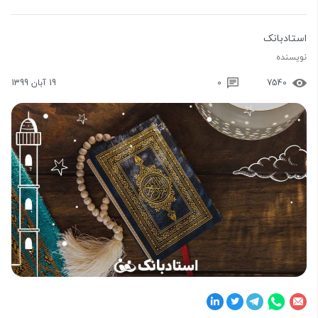
استادبانک
نویسنده
7540
0
19 آبان 1399