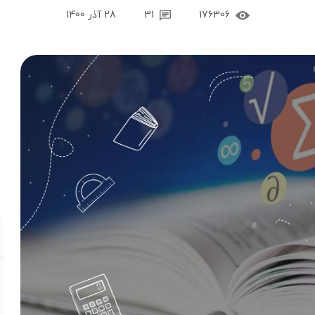
176306
31
28 آذر 1400