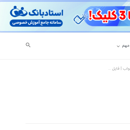
مهم
جامع ترین گام به گام ریاضی نهم با جواب | فایل Pdf و اپلیکیشن استادبانک