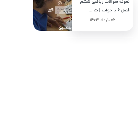
نمونه سوالات ریاضی ششم
فصل 6 با جواب | ت ...
02 خرداد 1403