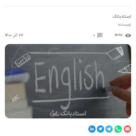
استادبانک
نویسنده
9392
0
27 آذر 1400