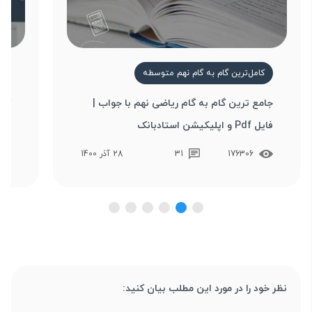
کامل‌ترین گام به گام نهم متوسطه
ک
جامع ترین گام به گام ریاضی نهم با جواب |
کام
فایل Pdf و اپلیکیشن استادبانک
تشریح
176306
31
28 آذر 1400
نظر خود را در مورد این مطلب بیان کنید: