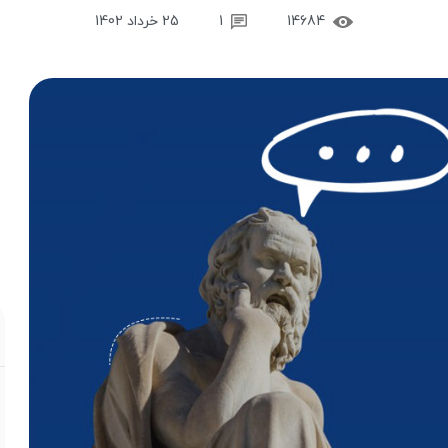
14684
1
25 خرداد 1402