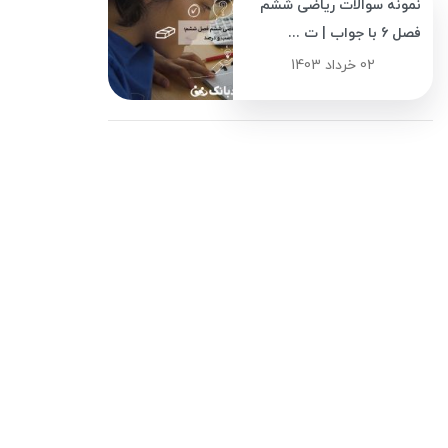
نمونه سوالات ریاضی ششم
فصل 6 با جواب | ت ...
02 خرداد 1403