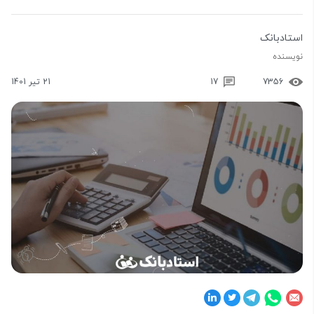
استادبانک
نویسنده
7356
17
21 تیر 1401