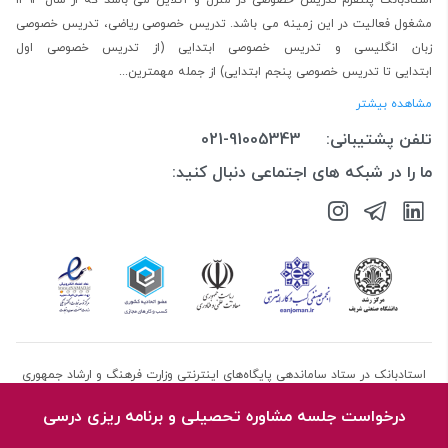
استادبانک پلتفرم
تدریس خصوصی در منزل و آنلاین
می باشد که از سال ۱۳۹۴
مشغول فعالیت در این زمینه می باشد.
تدریس خصوصی ریاضی
،
تدریس خصوصی
زبان انگلیسی
و
تدریس خصوصی ابتدایی
(از
تدریس خصوصی اول
ابتدایی
تا
تدریس خصوصی پنجم ابتدایی
) از جمله مهمترین...
مشاهده بیشتر
تلفن پشتیبانی:
021-91005343
ما را در شبکه های اجتماعی دنبال کنید:
استادبانک در ستاد ساماندهی پایگاه‌های اینترنتی وزارت فرهنگ و ارشاد جمهوری
اسلامی ایران ثبت شده است.استادبانک تابع قوانین جمهوری اسلامی ایران
درخواست جلسه مشاوره تحصیلی و برنامه ریزی درسی
می‌باشد.کلیه حقوق این سایت متعلق به گروه استادبانک می‌باشد.