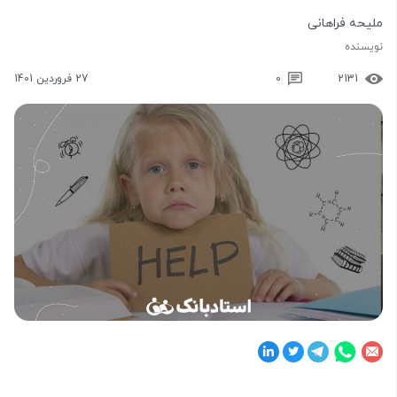
ملیحه فراهانی
نویسنده
2131
0
27 فروردین 1401