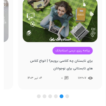
برنامه ریزی درسی استادبانک
آ
برای تابستان چه کلاسی برویم؟ | انواع کلاس‌
بهت
های تابستانی برای نوجوانان
تکن
112207
0
04 تیر 1403