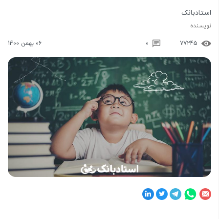
استادبانک
نویسنده
77245
0
06 بهمن 1400