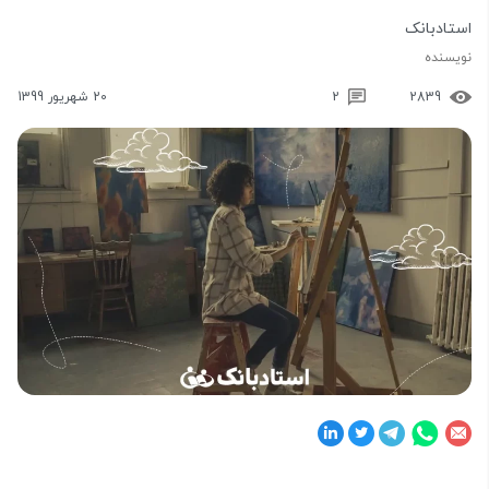
استادبانک
نویسنده
2839
2
20 شهریور 1399