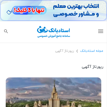
مجله استادبانک
رپورتاژ آگهی
❯
رپورتاژ آگهی