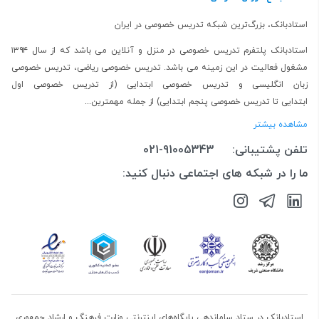
استادبانک، بزرگ‌ترین شبکه تدریس خصوصی در ایران
استادبانک پلتفرم
تدریس خصوصی در منزل و آنلاین
می باشد که از سال ۱۳۹۴
مشغول فعالیت در این زمینه می باشد.
تدریس خصوصی ریاضی
،
تدریس خصوصی
زبان انگلیسی
و
تدریس خصوصی ابتدایی
(از
تدریس خصوصی اول
ابتدایی
تا
تدریس خصوصی پنجم ابتدایی
) از جمله مهمترین...
مشاهده بیشتر
تلفن پشتیبانی:
021-91005343
ما را در شبکه های اجتماعی دنبال کنید:
استادبانک در ستاد ساماندهی پایگاه‌های اینترنتی وزارت فرهنگ و ارشاد جمهوری