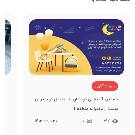
رپورتاژ آگهی
ر
تضمین آینده ای درخشان با تحصیل در بهترین
دبستان دخترانه منطقه ۶
برا
697
0
30 خرداد 1403