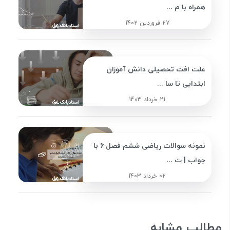
همراه با م ...
27 فروردین 1402
علت افت تحصیلی دانش آموزان
ابتدایی تا سا ...
21 خرداد 1403
نمونه سوالات ریاضی ششم فصل 6 با
جواب | ت ...
02 خرداد 1403
مطالب مشابه