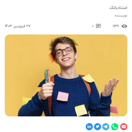
استادبانک
نویسنده
1136
0
27 فروردین 1403