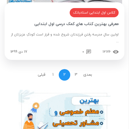
کلاس اول ابتدایی استادبانک
معرفی بهترین کتاب های کمک درسی اول ابتدایی
اولین سالِ مدرسه رفتنِ فرزندتان شروع شده و قرار است کودکِ عزیزتان از
...
12176
0
17 دی 1399
بعدی
3
2
1
قبلی