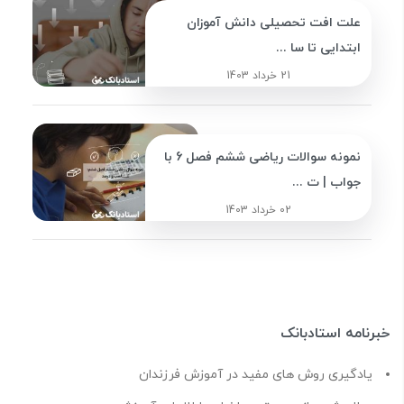
علت افت تحصیلی دانش آموزان
ابتدایی تا سا ...
21 خرداد 1403
نمونه سوالات ریاضی ششم فصل 6 با
جواب | ت ...
02 خرداد 1403
خبرنامه استادبانک
یادگیری روش های مفید در آموزش فرزندان