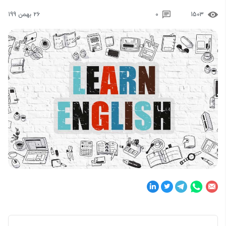
1503
0
26 بهمن 199