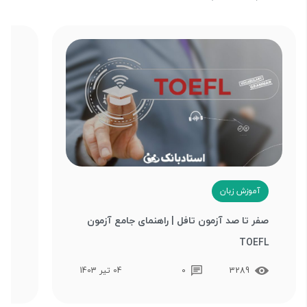
آموزش زبان
آ
صفر تا صد آزمون تافل | راهنمای جامع آزمون
بهت
TOEFL
تکن
3289
0
04 تیر 1403