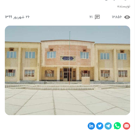
نویسنده
12856
61
26 شهریور 1399