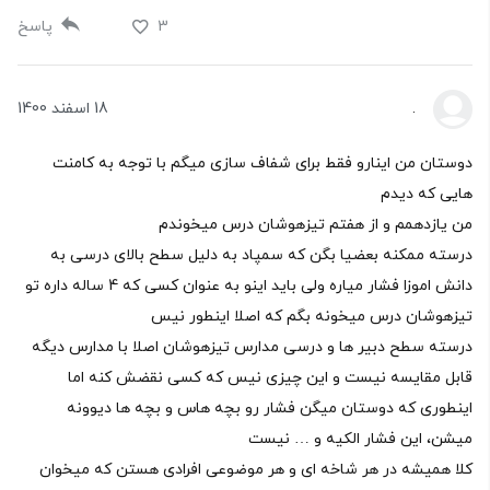
3
پاسخ
.
18 اسفند 1400
دوستان من اینارو فقط برای شفاف سازی میگم با توجه به کامنت
هایی که دیدم
من یازدهمم و از هفتم تیزهوشان درس میخوندم
درسته ممکنه بعضیا بگن که سمپاد به دلیل سطح بالای درسی به
دانش اموزا فشار میاره ولی باید اینو به عنوان کسی که 4 ساله داره تو
تیزهوشان درس میخونه بگم که اصلا اینطور نیس
درسته سطح دبیر ها و درسی مدارس تیزهوشان اصلا با مدارس دیگه
قابل مقایسه نیست و این چیزی نیس که کسی نقضش کنه اما
اینطوری که دوستان میگن فشار رو بچه هاس و بچه ها دیوونه
میشن، این فشار الکیه و … نیست
کلا همیشه در هر شاخه ای و هر موضوعی افرادی هستن که میخوان