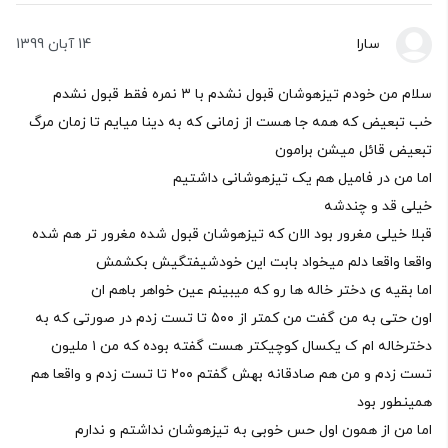
سارا
14 آبان 1399
سلام من خودم تیزهوشان قبول نشدم با ۳ نمره فقط قبول نشدم
خب تبعیض که همه جا هست از زمانی که به دینا میایم تا زمان مرگ
تبعیض قائل میشن برامون
اما من در فامیل هم یک تیزهوشانی داشتیم
خیلی قد و چندشه
قبلا خیلی مغرور بود الان که تیزهوشان قبول شده مغرور تر هم شده
واقعا واقعا دلم میخواد بابت این خودشیفتگیش بکشمش
اما بقیه ی دختر خاله ها رو که میبینم عین خواهر باهم ان
اون حتی به من گفت من کمتر از ۵۰۰ تا تست زدم در صورتی که به
دخترخاله ام ک یکسال کوچیکتر هست گفته بوده که من ۱ ملیون
تست زدم و من هم صادقانه بهش گفتم ۲۰۰ تا تست زدم و واقعا هم
همینطور بود
اما من از همون اول حس خوبی به تیزهوشان نداشتم و ندارم