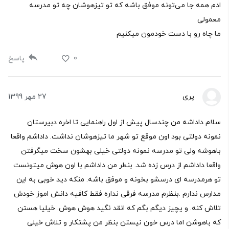
ادم همه جا می‌تونه موفق باشه که تو تیزهوشان چه تو مدرسه
معمولی
ما چاه رو با دست خودمون میکنیم
0
پاسخ
پری
27 مهر 1399
سلام داداشه من چندسال پیش از اول راهنمایی تا اخره دبیرستان
نمونه دولتی بود اون موقع تو شهر ما تیزهوشان نداشت. داداشم واقعا
باهوشه ولی تو مدرسه نمونه دولتی خیلی بهشون سخت میگرفتن
واقعا داداشم از درس زده شد. بنطر من داداشم با اون هوش میتونست
تو هرمدرسه ای درسشو بخونه و موفق باشه. منکه دید خوبی به این
مدارس ندارم .بنظرم مدرسه فرقی نداره فقط کافیه دانش اموز خودش
تلاش کنه. و یچیز دیگم بگم که انقد نگید هوش هوش. خیلیا هستن
که باهوشن اما درس خون نیستن بنظر من پشتکار و تلاش خیلی