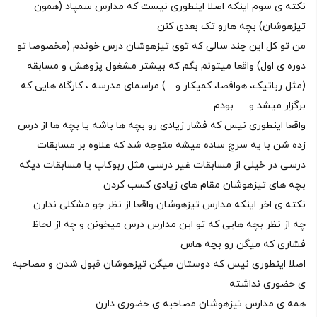
نکته ی سوم اینکه اصلا اینطوری نیست که مدارس سمپاد (همون
تیزهوشان) بچه هارو تک بعدی کنن
من تو کل این چند سالی که توی تیزهوشان درس خوندم (مخصوصا تو
دوره ی اول) واقعا میتونم بگم که بیشتر مشغول پژوهش و مسابقه
(مثل رباتیک، هوافضا، کمیکار و…) مراسمای مدرسه ، کارگاه هایی که
برگزار میشد و … بودم
واقعا اینطوری نیس که فشار زیادی رو بچه ها باشه یا بچه ها از درس
زده شن با یه سرچ ساده میشه متوجه شد که علاوه بر مسابقات
درسی در خیلی از مسابقات غیر درسی مثل ربوکاپ یا مسابقات دیگه
بچه های تیزهوشان مقام های زیادی کسب کردن
نکته ی اخر اینکه مدارس تیزهوشان واقعا از نظر جو مشکلی ندارن
چه از نظر بچه هایی که تو این مدارس درس میخونن و چه از لحاظ
فشاری که میگن رو بچه هاس
اصلا اینطوری نیس که دوستان میگن تیزهوشان قبول شدن و مصاحبه
ی حضوری نداشته
همه ی مدارس تیزهوشان مصاحبه ی حضوری دارن