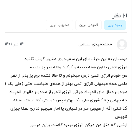
61 نظر
جدیدترین
قدیمی ترین
محبوب ترین
محمدمهدی سلامی
14 تیر 1401
دوستان به این حرف های این سمپادیای مغرور گوش نکنید
انرژی اتمی با اون همه دبدبه و کبکبه والا انقدر پز نمیده
من خودم انرژی اتمی درس میخونم و تا حالا نشده برم پز بدم از نظر
علمی همه میدونن انرژی اتمی بهتر از همه‌ی حلیاست حتی (حلی یک )
مجموع مدال های المپیاد جهانی انرژی اتمی از مجموع مالهای المپیاد
چه جهانی چه کشوری حلی یک بهتره پس دوستی که اسمتو نقطه
گذاشتی اگه از هیچی سر در نمیاری یا امار هیچیو نداری لطفا چیزی
ننویس
اونایی که مثل من میگن انرژی بهتره کامنت بزارن مرسی