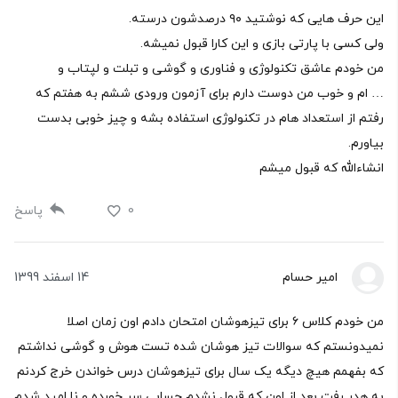
این حرف هایی که نوشتید ۹۰ درصدشون درسته.
ولی کسی با پارتی بازی و این کارا قبول نمیشه.
من خودم عاشق تکنولوژی و فناوری و گوشی و تبلت و لپتاب و
… ام و خوب من دوست دارم برای آزمون ورودی ششم به هفتم که
رفتم از استعداد هام در تکنولوژی استفاده بشه و چیز خوبی بدست
بیاورم.
انشاءالله که قبول میشم
0
پاسخ
امیر حسام
14 اسفند 1399
من خودم کلاس ۶ برای تیزهوشان امتحان دادم اون زمان اصلا
نمیدونستم که سوالات تیز هوشان شده تست هوش و گوشی نداشتم
که بفهمم هیچ دیگه یک سال برای تیزهوشان درس خواندن خرج کردنم
به هدر رفت بعد از اون که قبول نشدم حسابی سر خورده و نا امید شدم