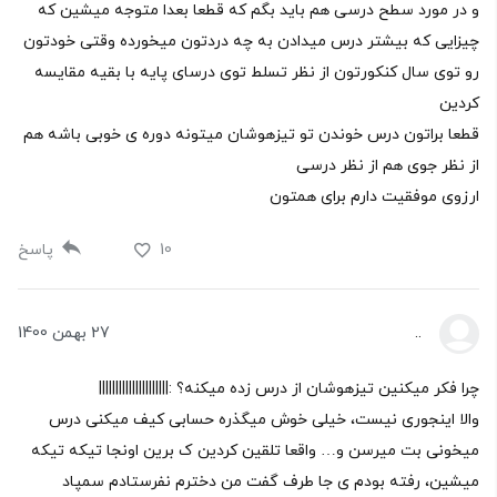
و در مورد سطح درسی هم باید بگم که قطعا بعدا متوجه میشین که
چیزایی که بیشتر درس میدادن به چه دردتون میخورده وقتی خودتون
رو توی سال کنکورتون از نظر تسلط توی درسای پایه با بقیه مقایسه
کردین
قطعا براتون درس خوندن تو تیزهوشان میتونه دوره ی خوبی باشه هم
از نظر جوی هم از نظر درسی
ارزوی موفقیت دارم برای همتون
10
پاسخ
..
27 بهمن 1400
چرا فکر میکنین تیزهوشان از درس زده میکنه؟ :|||||||||||||||||||||
والا اینجوری نیست، خیلی خوش میگذره حسابی کیف میکنی درس
میخونی بت میرسن و… واقعا تلقین کردین ک برین اونجا تیکه تیکه
میشین، رفته بودم ی جا طرف گفت من دخترم نفرستادم سمپاد