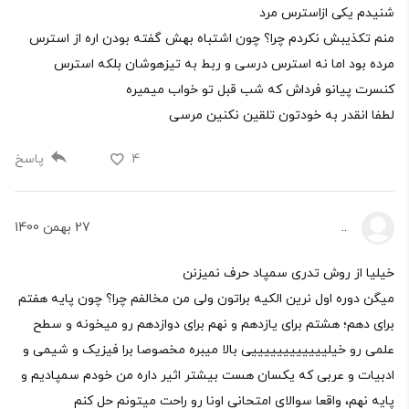
شنیدم یکی ازاسترس مرد
منم تکذیبش نکردم چرا؟ چون اشتباه بهش گفته بودن اره از استرس
مرده بود اما نه استرس درسی و ربط به تیزهوشان بلکه استرس
کنسرت پیانو فرداش که شب قبل تو خواب میمیره
لطفا انقدر به خودتون تلقین نکنین مرسی
4
پاسخ
..
27 بهمن 1400
خیلیا از روش تدری سمپاد حرف نمیزنن
میگن دوره اول نرین الکیه براتون ولی من مخالفم چرا؟ چون پایه هفتم
برای دهم؛ هشتم برای یازدهم و نهم برای دوازدهم رو میخونه و سطح
علمی رو خیلییییییییییییی بالا میبره مخصوصا برا فیزیک و شیمی و
ادبیات و عربی که یکسان هست بیشتر اثیر داره من خودم سمپادیم و
پایه نهم، واقعا سوالای امتحانی اونا رو راحت میتونم حل کنم