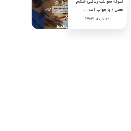
نمونه سوالات ریاضی ششم
فصل 6 با جواب | ت ...
02 خرداد 1403