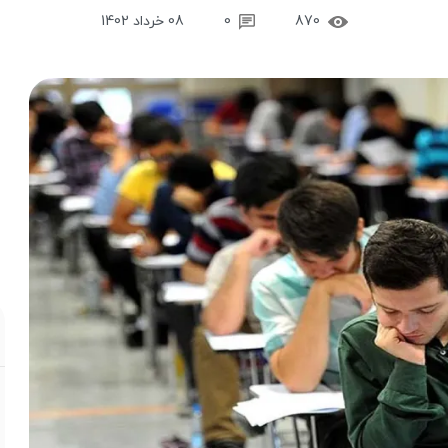
870
0
08 خرداد 1402