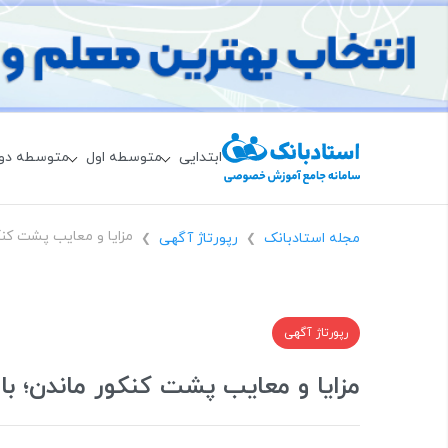
ابتدایی
متوسطه اول
متوسطه دو
مجله استادبانک
رپورتاژ آگهی
❯
❯
رپورتاژ آگهی
مزایا و معایب پشت کنکور ماندن؛ ب