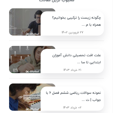
محبوب ترین مقالات
چگونه زیست را ترکیبی بخوانیم؟
همراه با م ...
27 فروردین 1402
علت افت تحصیلی دانش آموزان
ابتدایی تا سا ...
21 خرداد 1403
نمونه سوالات ریاضی ششم فصل 6 با
جواب | ت ...
02 خرداد 1403