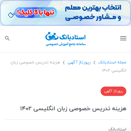
مجله استادبانک
رپورتاژ آگهی
هزينه تدريس خصوصى زبان
❯
❯
انگليسى ١٤٠٢
رپورتاژ آگهی
هزينه تدريس خصوصى زبان انگليسى ١٤٠٢
استادبانک