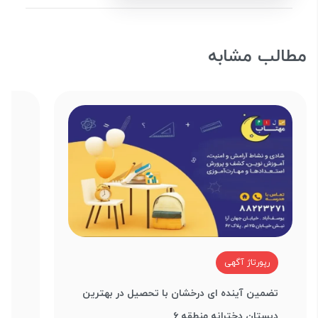
مطالب مشابه
رپورتاژ آگهی
ر
تضمین آینده ای درخشان با تحصیل در بهترین
دبستان دخترانه منطقه ۶
برا