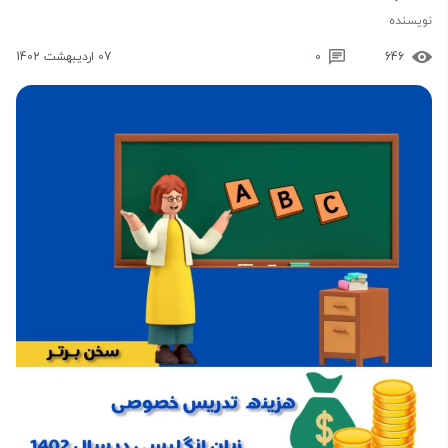
نویسنده
646
0
07 اردیبهشت 1402