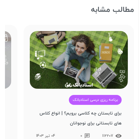
مطالب مشابه
برنامه ریزی درسی استادبانک
آ
برای تابستان چه کلاسی برویم؟ | انواع کلاس‌
بهت
های تابستانی برای نوجوانان
تکن
112207
0
04 تیر 1403