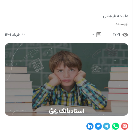
ملیحه فراهانی
نویسنده
1709
0
22 خرداد 1401