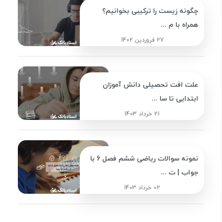
چگونه زیست را ترکیبی بخوانیم؟
همراه با م ...
27 فروردین 1402
علت افت تحصیلی دانش آموزان
ابتدایی تا سا ...
21 خرداد 1403
نمونه سوالات ریاضی ششم فصل 6 با
جواب | ت ...
02 خرداد 1403