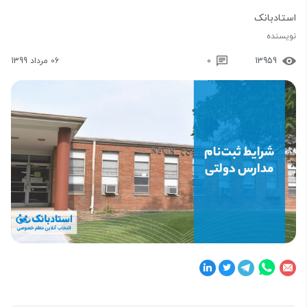
استادبانک
نویسنده
13959
0
06 مرداد 1399