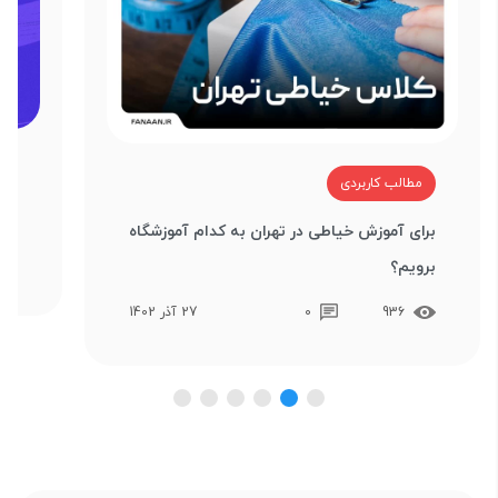
م
مطالب کاربردی
آین
برای آموزش خیاطی در تهران به کدام آموزشگاه
برویم؟
936
0
27 آذر 1402