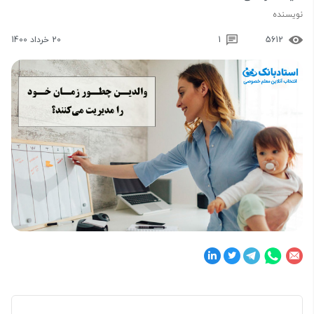
نویسنده
5612
1
20 خرداد 1400