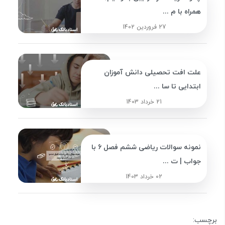
همراه با م ...
27 فروردین 1402
علت افت تحصیلی دانش آموزان
ابتدایی تا سا ...
21 خرداد 1403
نمونه سوالات ریاضی ششم فصل 6 با
جواب | ت ...
02 خرداد 1403
برچسب: