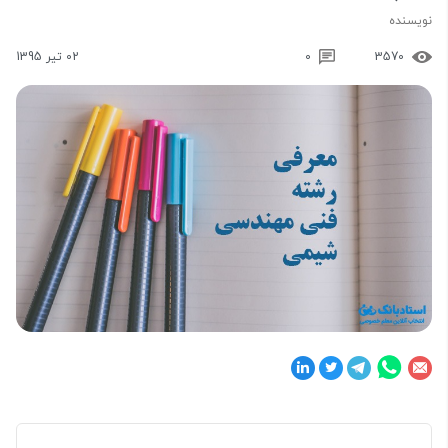
نویسنده
3570
0
02 تیر 1395