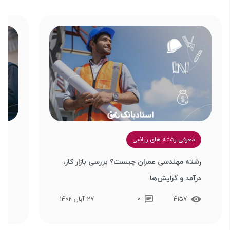
معرفی رشته های ریاضی
م
رشته مهندسی عمران چیست؟ بررسی بازار کار،
معر
درآمد و گرایش‌ها
هوا
4157
0
27 آبان 1402