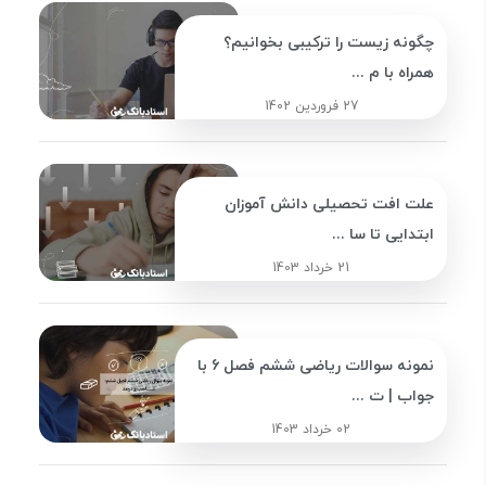
چگونه زیست را ترکیبی بخوانیم؟
همراه با م ...
27 فروردین 1402
علت افت تحصیلی دانش آموزان
ابتدایی تا سا ...
21 خرداد 1403
نمونه سوالات ریاضی ششم فصل 6 با
جواب | ت ...
02 خرداد 1403