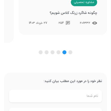
مشاوره تحصیلی
م
چگونه شاگرد زرنگ کلاس شویم؟
علت
سال
206332
254
27 خرداد 1403
نظر خود را در مورد این مطلب بیان کنید: