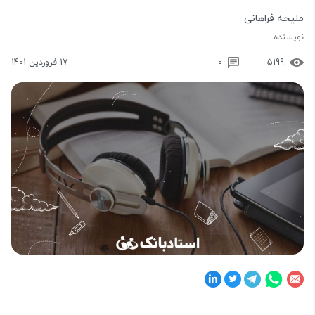
ملیحه فراهانی
نویسنده
5199
0
17 فروردین 1401