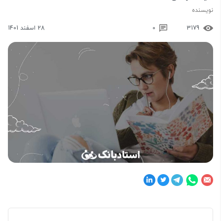
نویسنده
3179
0
28 اسفند 1401