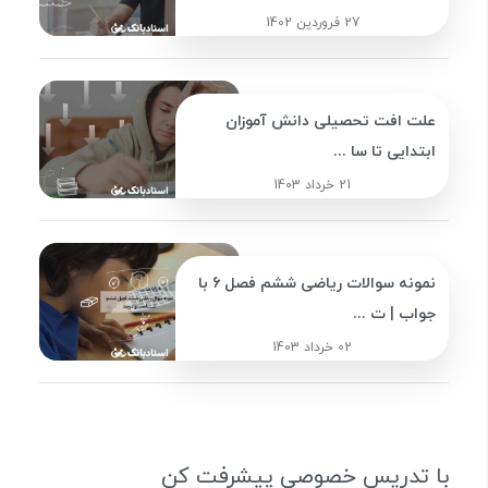
27 فروردین 1402
علت افت تحصیلی دانش آموزان
ابتدایی تا سا ...
21 خرداد 1403
نمونه سوالات ریاضی ششم فصل 6 با
جواب | ت ...
02 خرداد 1403
با تدریس خصوصی پیشرفت کن