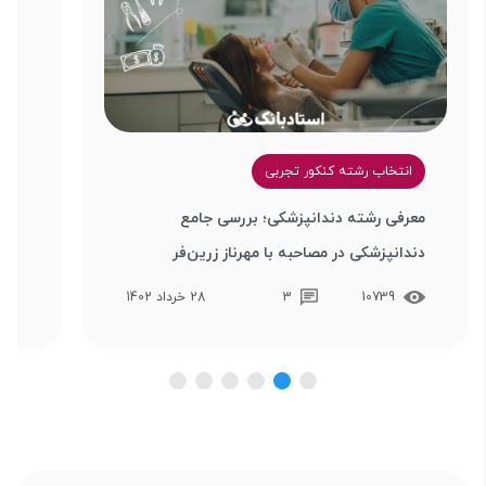
انتخاب رشته کنکور تجربی
م
معرفی رشته دندانپزشکی؛ بررسی جامع
مشا
دندانپزشکی در مصاحبه با مهرناز زرین‌فر
رشت
10739
3
28 خرداد 1402