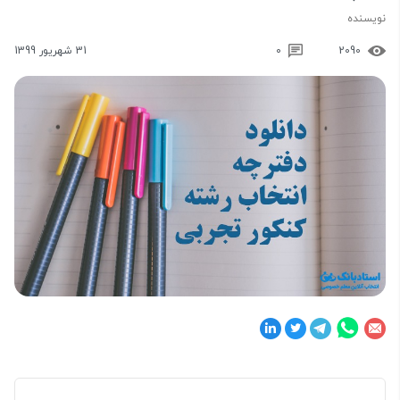
نویسنده
2090
0
31 شهریور 1399