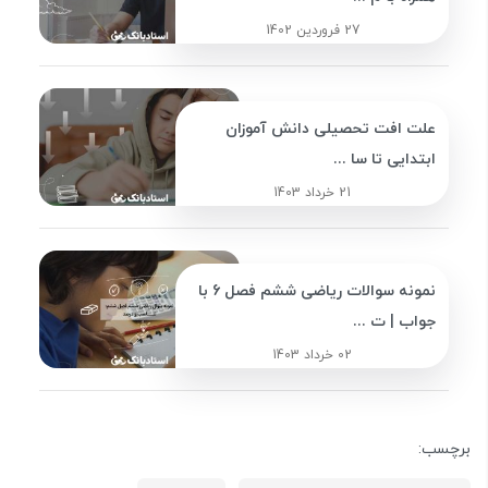
27 فروردین 1402
علت افت تحصیلی دانش آموزان
ابتدایی تا سا ...
21 خرداد 1403
نمونه سوالات ریاضی ششم فصل 6 با
جواب | ت ...
02 خرداد 1403
برچسب: